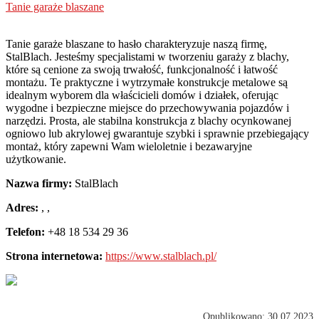
Tanie garaże blaszane
Tanie garaże blaszane to hasło charakteryzuje naszą firmę,
StalBlach. Jesteśmy specjalistami w tworzeniu garaży z blachy,
które są cenione za
swoją trwałość, funkcjonalność i łatwość
montażu. Te praktyczne i wytrzymałe konstrukcje metalowe są
idealnym wyborem dla właścicieli domów i działek, oferując
wygodne i bezpieczne miejsce do przechowywania pojazdów i
narzędzi. Prosta, ale stabilna konstrukcja z blachy ocynkowanej
ogniowo lub akrylowej gwarantuje szybki i sprawnie przebiegający
montaż, który zapewni Wam wieloletnie i bezawaryjne
użytkowanie.
Nazwa firmy:
StalBlach
Adres:
,
,
Telefon:
+48 18 534 29 36
Strona internetowa:
https://www.stalblach.pl/
Opublikowano: 30.07.2023